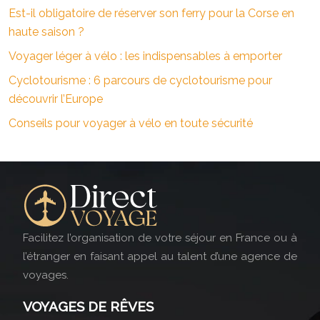
Est-il obligatoire de réserver son ferry pour la Corse en
haute saison ?
Voyager léger à vélo : les indispensables à emporter
Cyclotourisme : 6 parcours de cyclotourisme pour
découvrir l’Europe
Conseils pour voyager à vélo en toute sécurité
Facilitez l’organisation de votre séjour en France ou à
l’étranger en faisant appel au talent d’une agence de
voyages.
VOYAGES DE RÊVES