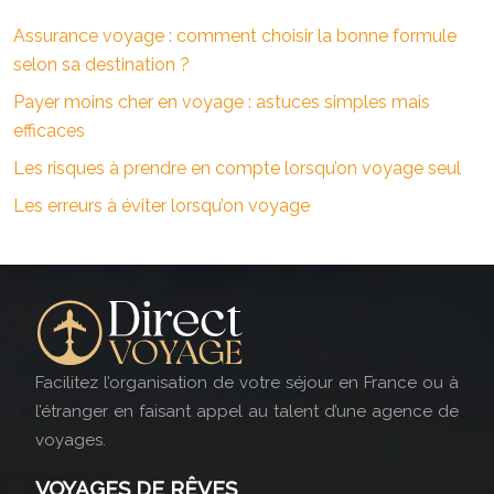
Assurance voyage : comment choisir la bonne formule
selon sa destination ?
Payer moins cher en voyage : astuces simples mais
efficaces
Les risques à prendre en compte lorsqu’on voyage seul
Les erreurs à éviter lorsqu’on voyage
Facilitez l’organisation de votre séjour en France ou à
l’étranger en faisant appel au talent d’une agence de
voyages.
VOYAGES DE RÊVES