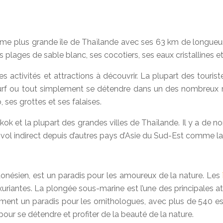
me plus grande île de Thaïlande avec ses 63 km de longueur e
lages de sable blanc, ses cocotiers, ses eaux cristallines e
ctivités et attractions à découvrir. La plupart des touristes
surf ou tout simplement se détendre dans un des nombreux re
 ses grottes et ses falaises.
 et la plupart des grandes villes de Thaïlande. Il y a de no
vol indirect depuis d’autres pays d’Asie du Sud-Est comme la 
ndonésien, est un paradis pour les amoureux de la nature. Les
riantes. La plongée sous-marine est l’une des principales at
ement un paradis pour les ornithologues, avec plus de 540 es
 pour se détendre et profiter de la beauté de la nature.