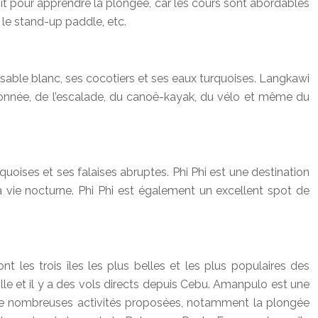
t pour apprendre la plongée, car les cours sont abordables
 le stand-up paddle, etc.
 sable blanc, ses cocotiers et ses eaux turquoises. Langkawi
donnée, de l’escalade, du canoë-kayak, du vélo et même du
rquoises et ses falaises abruptes. Phi Phi est une destination
 vie nocturne. Phi Phi est également un excellent spot de
 les trois îles les plus belles et les plus populaires des
ille et il y a des vols directs depuis Cebu. Amanpulo est une
 a de nombreuses activités proposées, notamment la plongée