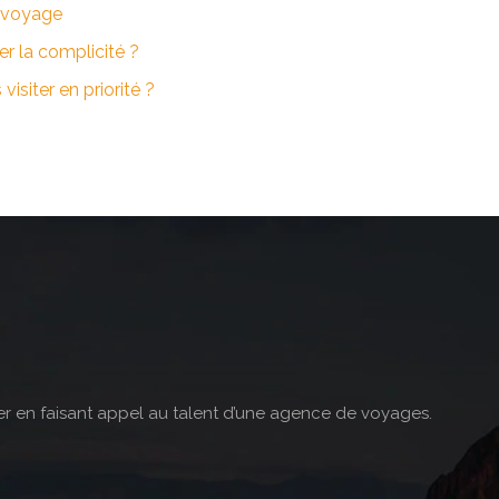
n voyage
r la complicité ?
siter en priorité ?
nger en faisant appel au talent d’une agence de voyages.