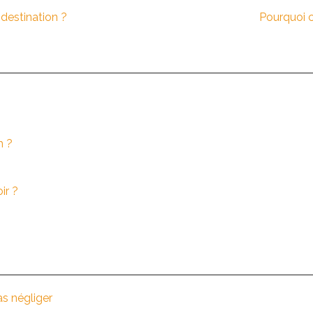
destination ?
Pourquoi c
m ?
ir ?
as négliger