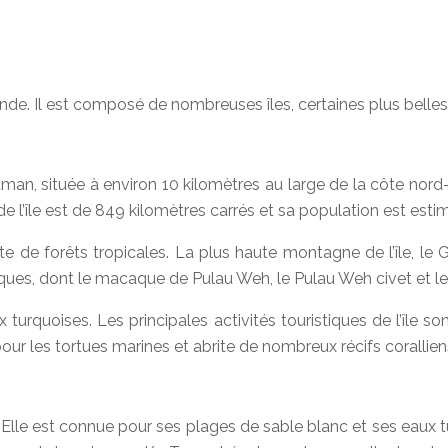
nde. Il est composé de nombreuses îles, certaines plus belles qu
man, située à environ 10 kilomètres au large de la côte nord-
e l’île est de 849 kilomètres carrés et sa population est est
e forêts tropicales. La plus haute montagne de l’île, le Gun
ques, dont le macaque de Pulau Weh, le Pulau Weh civet et le
turquoises. Les principales activités touristiques de l’île so
our les tortues marines et abrite de nombreux récifs corallien
. Elle est connue pour ses plages de sable blanc et ses eaux t