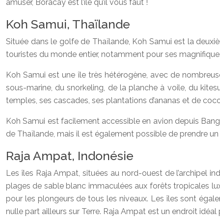
amuser, Boracay est l’île qu’il vous faut !
Koh Samui, Thaïlande
Située dans le golfe de Thaïlande, Koh Samui est la deuxiè
touristes du monde entier, notamment pour ses magnifiques p
Koh Samui est une île très hétérogène, avec de nombreuses a
sous-marine, du snorkeling, de la planche à voile, du kite
temples, ses cascades, ses plantations d’ananas et de coco,
Koh Samui est facilement accessible en avion depuis Bangkok
de Thaïlande, mais il est également possible de prendre un 
Raja Ampat, Indonésie
Les îles Raja Ampat, situées au nord-ouest de l’archipel i
plages de sable blanc immaculées aux forêts tropicales luxu
pour les plongeurs de tous les niveaux. Les îles sont égal
nulle part ailleurs sur Terre. Raja Ampat est un endroit idéal