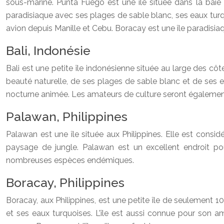
sous-marine. Punta Fuego est une île située dans la baie
paradisiaque avec ses plages de sable blanc, ses eaux turqu
avion depuis Manille et Cebu. Boracay est une île paradisi
Bali, Indonésie
Bali est une petite île indonésienne située au large des côt
beauté naturelle, de ses plages de sable blanc et de ses e
nocturne animée. Les amateurs de culture seront également rav
Palawan, Philippines
Palawan est une île située aux Philippines. Elle est consi
paysage de jungle. Palawan est un excellent endroit po
nombreuses espèces endémiques.
Boracay, Philippines
Boracay, aux Philippines, est une petite île de seulement 10
et ses eaux turquoises. L’île est aussi connue pour son 