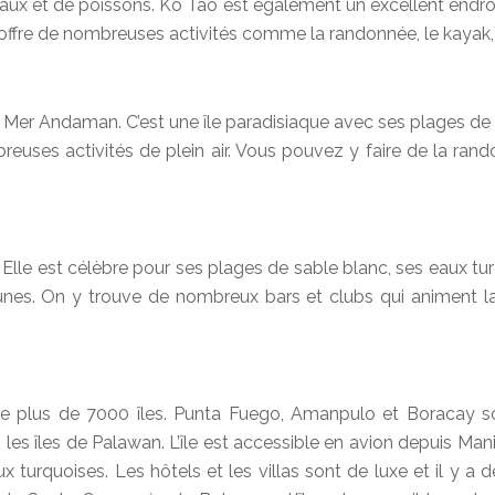
aux et de poissons. Ko Tao est également un excellent endroi
le offre de nombreuses activités comme la randonnée, le kayak,
la Mer Andaman. C’est une île paradisiaque avec ses plages de
euses activités de plein air. Vous pouvez y faire de la ran
. Elle est célèbre pour ses plages de sable blanc, ses eaux tu
nes. On y trouve de nombreux bars et clubs qui animent la
e plus de 7000 îles. Punta Fuego, Amanpulo et Boracay sont
 les îles de Palawan. L’île est accessible en avion depuis Man
ux turquoises. Les hôtels et les villas sont de luxe et il y