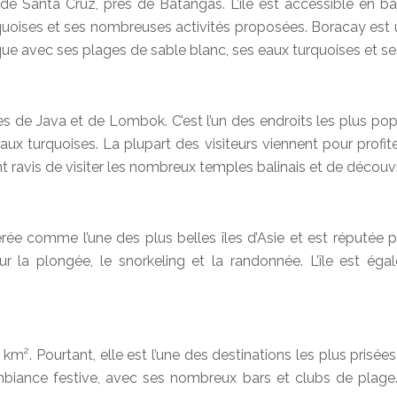
 de Santa Cruz, près de Batangas. L’île est accessible en b
oises et ses nombreuses activités proposées. Boracay est une 
aque avec ses plages de sable blanc, ses eaux turquoises et 
es de Java et de Lombok. C’est l’un des endroits les plus pop
aux turquoises. La plupart des visiteurs viennent pour profi
is de visiter les nombreux temples balinais et de découvrir la
dérée comme l’une des plus belles îles d’Asie et est réputée
ur la plongée, le snorkeling et la randonnée. L’île est é
 km². Pourtant, elle est l’une des destinations les plus pris
ambiance festive, avec ses nombreux bars et clubs de plag