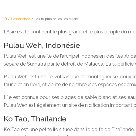
/
Destinations
/ Les 10 plus belles îles d’Asie
L’Asie est le continent le plus grand et le plus peuplé du mo
Pulau Weh, Indonésie
Pulau Weh est une île de l’archipel indonésien des îles Anda
séparé de Sumatra par le détroit de Malacca. La superficie d
Pulau Weh est une île volcanique et montagneuse, couverte d
faune et en flore, et abrite de nombreuses espèces endémi
L’île est connue pour ses plages de sable blanc et ses eaux 
Pulau Weh est également un site de nidification important p
Ko Tao, Thaïlande
Ko Tao est une petite île située dans le golfe de Thaïlande