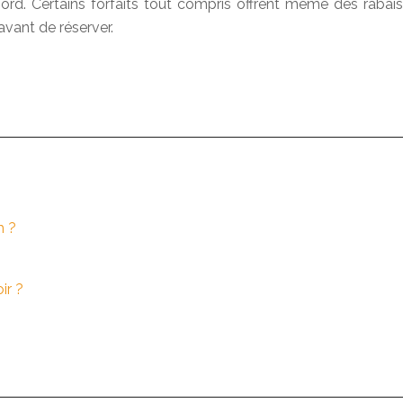
ord. Certains forfaits tout compris offrent même des rabais
 avant de réserver.
m ?
ir ?