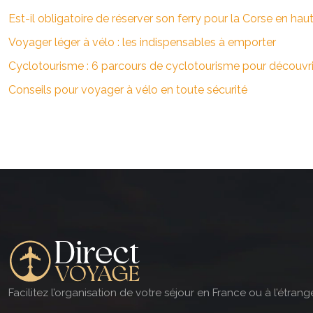
Est-il obligatoire de réserver son ferry pour la Corse en hau
Voyager léger à vélo : les indispensables à emporter
Cyclotourisme : 6 parcours de cyclotourisme pour découvri
Conseils pour voyager à vélo en toute sécurité
Facilitez l’organisation de votre séjour en France ou à l’étra