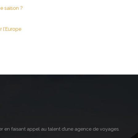
te saison ?
r l’Europe
nger en faisant appel au talent d’une agence de voyages.